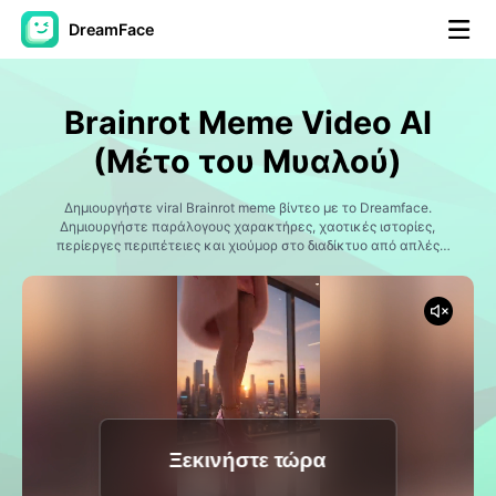
DreamFace
Εργαλεία AI
Brainrot Meme Video AI
Βίντεο του Avatar
▼
(Μέτο του Μυαλού)
Βίντεο
Δημιουργήστε viral Brainrot meme βίντεο με το Dreamface.
▼
Δημιουργήστε παράλογους χαρακτήρες, χαοτικές ιστορίες,
περίεργες περιπέτειες και χιούμορ στο διαδίκτυο από απλές
προκλήσεις. Ιδανικό για τη δημιουργία ελκυστικού περιεχομένου
Φωτογραφία
▼
TikTok, Instagram Reels, YouTube Shorts και meme.
Άλλα Μέσα
▼
Δείτε όλα τα εργαλεία
Ξεκινήστε τώρα
Πρότυπα