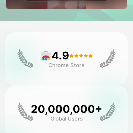
Βίντεο του Avatar
▼
Βίντεο
▼
Φωτογραφία
▼
4.9
Άλλα Μέσα
▼
Chrome Store
Δείτε όλα τα πρότυπα
Γκαλερί
20,000,000+
Global Users
Blog