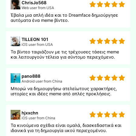
ChrisJo568
Web user from USA
Έβαλα μια απλή ιδέα και το Dreamface δημιούργησε
αυτόματα ένα meme βίντεο.
TILLEON 101
iOS user from USA
Τα βίντεο ταιριάζουν με τις τρέχουσες τάσεις meme
και λειτουργούν τέλεια για σύντομο περιεχόμενο.
pano888
Android user from China
Μπορώ να δημιουργήσω ατελείωτους χαρακτήρες,
ιστορίες και ιδέες meme από απλές προκλήσεις.
hjxxchn
iOS user from China
Τα κινούμενα σχέδια είναι ομαλά, διασκεδαστικά και
ιδανικά για τη δημιουργία ιικού περιεχομένου.