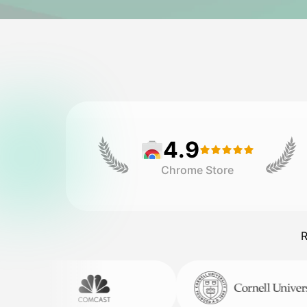
4.9
Chrome Store
R