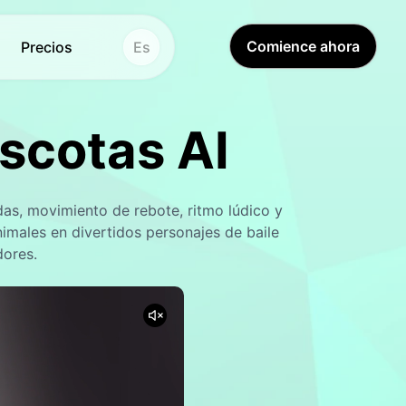
Comience ahora
Precios
Es
scotas AI
agen
Hot
Hot
antecedentes
New
as, movimiento de rebote, ritmo lúdico y
i Al
de antecedentes
New
nimales en divertidos personajes de baile
dores.
iguras de acción
 de fotos
New
u AI
e imágenes AI
New