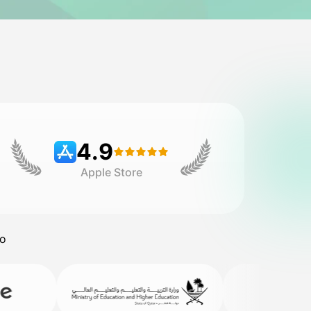
4.9
Apple Store
do