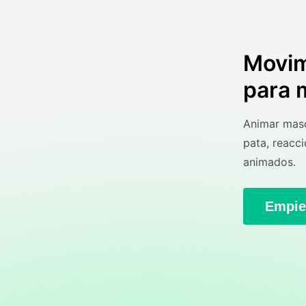
Movim
para 
Animar masc
pata, reacci
animados.
Empie