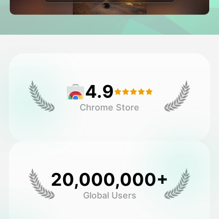
Avatar Video
▼
Video de IA
▼
Foto AI
▼
4.9
Otras herramientas
▼
Chrome Store
Ver todas las plantillas
Galería
20,000,000+
Global Users
Blog