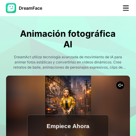
DreamFace
Herramientas de IA
Animación fotográfica
Avatar Video
▼
AI
Video de IA
DreamAct utiliza tecnología avanzada de movimiento de IA para
▼
animar fotos estáticas y convertirlas en videos dinámicos. Cree
retratos de baile, animaciones de personajes expresivos, clips de
mascotas entretenidos y contenido listo para las redes sociales a
Foto AI
▼
partir de una sola imagen. Genere animaciones llamativas para
TikTok, Reels, Shorts y narración digital sin experiencia en edición.
Otras herramientas
▼
Ver todas las herramientas
Empiece Ahora
Plantillas