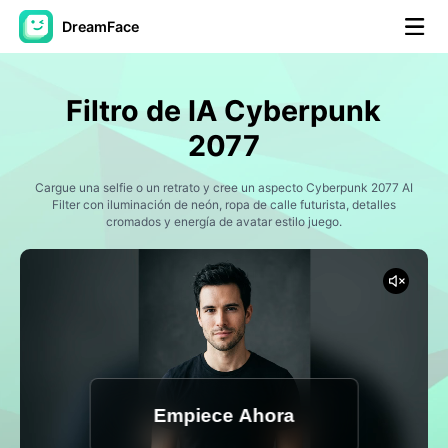
DreamFace
Herramientas de IA
Filtro de IA Cyberpunk
Avatar Video
▼
2077
Video de IA
Cargue una selfie o un retrato y cree un aspecto Cyberpunk 2077 AI
▼
Filter con iluminación de neón, ropa de calle futurista, detalles
cromados y energía de avatar estilo juego.
Foto AI
▼
Otras herramientas
▼
Ver todas las herramientas
Empiece Ahora
Plantillas