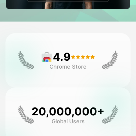
Avatar Video
▼
Video de IA
▼
Foto AI
▼
4.9
Otras herramientas
▼
Chrome Store
Ver todas las plantillas
Galería
20,000,000+
Global Users
Blog