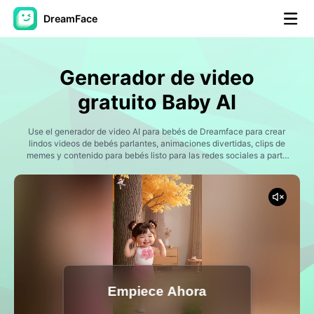
DreamFace
Herramientas de IA
Generador de video
Avatar Video
▼
gratuito Baby AI
Video de IA
Use el generador de video AI para bebés de Dreamface para crear
▼
lindos videos de bebés parlantes, animaciones divertidas, clips de
memes y contenido para bebés listo para las redes sociales a partir
de fotos e indicaciones.
Foto AI
▼
Otras herramientas
▼
Ver todas las herramientas
Empiece Ahora
Plantillas