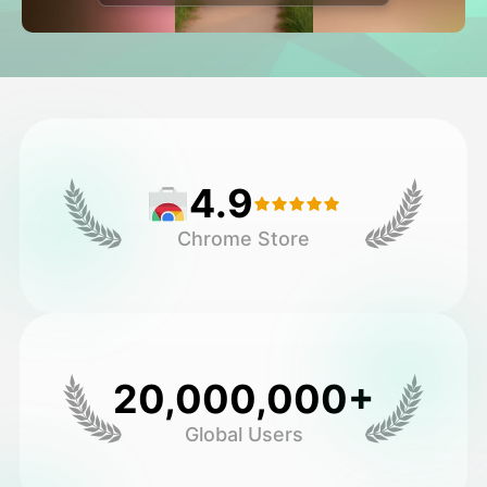
Avatar Video
▼
Video de IA
▼
Foto AI
▼
4.9
Otras herramientas
▼
Chrome Store
Ver todas las plantillas
Galería
20,000,000+
Global Users
Blog