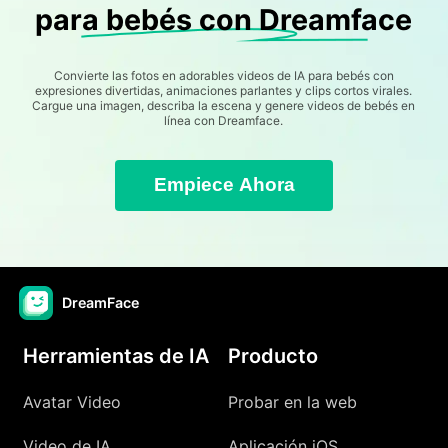
para bebés con Dreamface
Convierte las fotos en adorables videos de IA para bebés con
expresiones divertidas, animaciones parlantes y clips cortos virales.
Cargue una imagen, describa la escena y genere videos de bebés en
línea con Dreamface.
Empiece Ahora
DreamFace
Herramientas de IA
Producto
Avatar Video
Probar en la web
Video de IA
Aplicación iOS