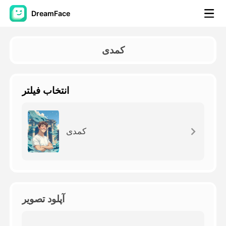
DreamFace
ابزارهای هوش مصنوعی
کمدی
ویدیوی آواتار
▼
انتخاب فیلتر
ویدیوی AI
▼
عکس
▼
کمدی
ابزارهای دیگر
▼
مشاهده همه ابزارها
آپلود تصویر
الگوها