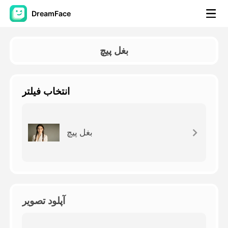
DreamFace
ابزارهای هوش مصنوعی
بغل پیچ
ویدیوی آواتار
▼
انتخاب فیلتر
ویدیوی AI
▼
عکس
▼
بغل پیچ
ابزارهای دیگر
▼
مشاهده همه ابزارها
آپلود تصویر
الگوها