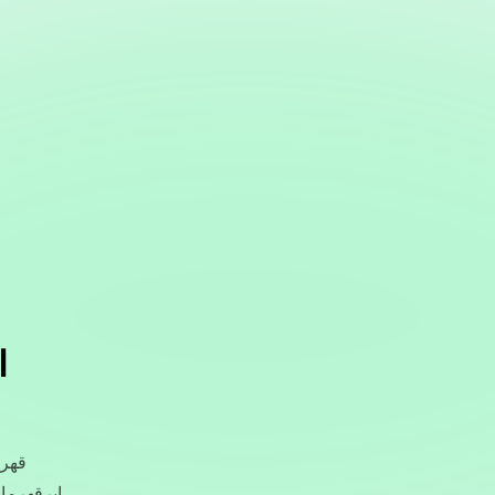
ا
قهرم
ابرقهرما