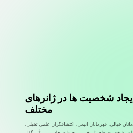
یجاد شخصیت ها در ژانرهای
مختلف
انان خیالی، قهرمانان انیمی، اکتشافگران علمی تخیلی،
نان، شخصیت های تاریخی، موجودات جادویی و تأثیرگذار