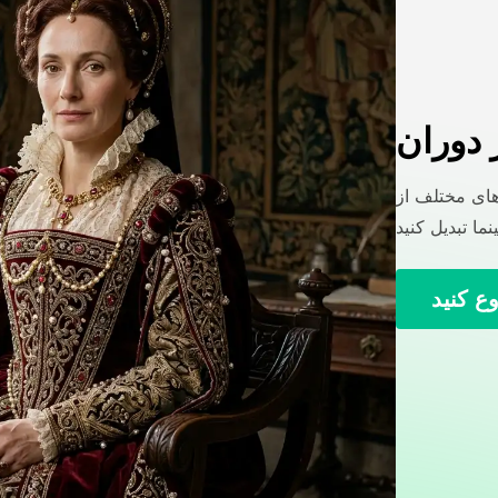
 دوران
های مختلف از
ع کنید