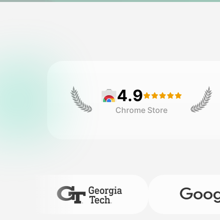
4.9
Chrome Store