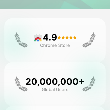
ویدیوی آواتار
▼
ویدیوی AI
▼
4.9
عکس
▼
Chrome Store
ابزارهای دیگر
▼
مشاهده همه الگوها
20,000,000+
گالری
Global Users
بلاگ