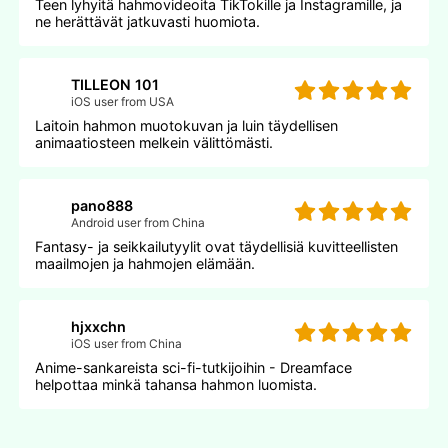
Teen lyhyitä hahmovideoita TikTokille ja Instagramille, ja
ne herättävät jatkuvasti huomiota.
TILLEON 101
iOS user from USA
Laitoin hahmon muotokuvan ja luin täydellisen
animaatiosteen melkein välittömästi.
pano888
Android user from China
Fantasy- ja seikkailutyylit ovat täydellisiä kuvitteellisten
maailmojen ja hahmojen elämään.
hjxxchn
iOS user from China
Anime-sankareista sci-fi-tutkijoihin - Dreamface
helpottaa minkä tahansa hahmon luomista.