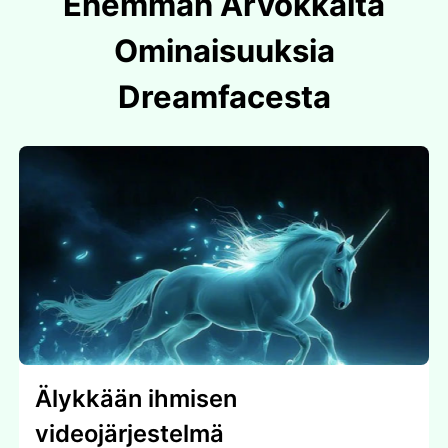
Enemmän Arvokkaita
Ominaisuuksia
Dreamfacesta
Älykkään ihmisen
videojärjestelmä