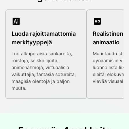
Luoda rajoittamattomia
Realistinen 
merkityyppejä
animaatio
Luo alkuperäisiä sankareita,
Muuntaudu staatt
roistoja, seikkailijoita,
dynaamisiin vide
animehahmoja, virtuaalisia
luonnollista liike
vaikuttajia, fantasia sotureita,
eleitä, elokuvaist
maagisia olentoja ja paljon
vievää visuaalis
muuta.