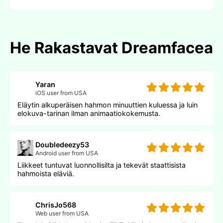
He Rakastavat Dreamfacea
Yaran
iOS user from USA
Eläytin alkuperäisen hahmon minuuttien kuluessa ja luin
elokuva-tarinan ilman animaatiokokemusta.
Doubledeezy53
Android user from USA
Liikkeet tuntuvat luonnollisilta ja tekevät staattisista
hahmoista eläviä.
ChrisJo568
Web user from USA