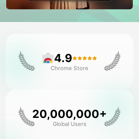
Avatar-video
▼
Video
▼
Kuvaus
▼
4.9
Muut työkalut
▼
Chrome Store
Näytä kaikki mallit
Galleria
20,000,000+
Global Users
Blogi