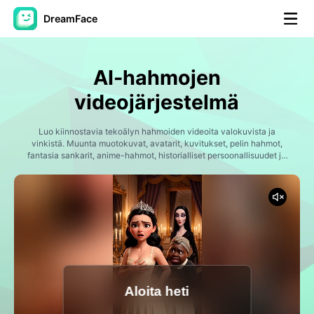
DreamFace
AI-työkalut
AI-hahmojen
Avatar-video
▼
videojärjestelmä
Video
Luo kiinnostavia tekoälyn hahmoiden videoita valokuvista ja
▼
vinkistä. Muunta muotokuvat, avatarit, kuvitukset, pelin hahmot,
fantasia sankarit, anime-hahmot, historialliset persoonallisuudet ja
alkuperäiset luomukset dynaamisiin videoihin, joissa on realistisia
Kuvaus
▼
liikkeitä, ilmaisvia toimia, elokuvaavaa tarinaa ja sosiaalisen median
valmiita sisältöjä. Dreamface tekee hahmojen luomisen ja
animaation helpoksi luojille, tarinankertajille, markkinoijille ja
Muut työkalut
▼
faneille.
Näytä kaikki työkalut
Aloita heti
Mallit