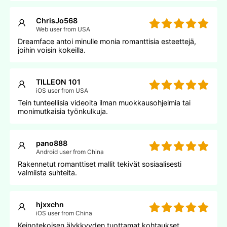
ChrisJo568
Web user from USA
Dreamface antoi minulle monia romanttisia esteettejä,
joihin voisin kokeilla.
TILLEON 101
iOS user from USA
Tein tunteellisia videoita ilman muokkausohjelmia tai
monimutkaisia työnkulkuja.
pano888
Android user from China
Rakennetut romanttiset mallit tekivät sosiaalisesti
valmiista suhteita.
hjxxchn
iOS user from China
Keinotekoisen älykkyyden tuottamat kohtaukset