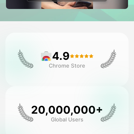
Avatar-video
▼
Video
▼
Kuvaus
▼
4.9
Muut työkalut
▼
Chrome Store
Näytä kaikki mallit
Galleria
20,000,000+
Global Users
Blogi