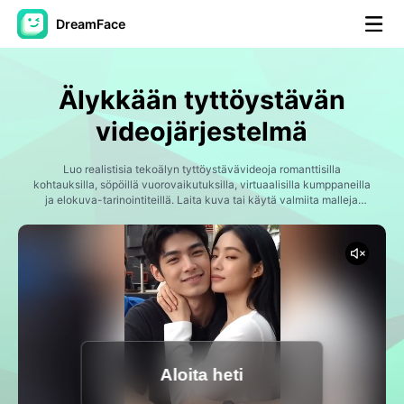
DreamFace
AI-työkalut
Älykkään tyttöystävän
Avatar-video
▼
videojärjestelmä
Video
Luo realistisia tekoälyn tyttöystävävideoja romanttisilla
▼
kohtauksilla, söpöillä vuorovaikutuksilla, virtuaalisilla kumppaneilla
ja elokuva-tarinointiteillä. Laita kuva tai käytä valmiita malleja
luodaksesi sosiaalisesti sopivia tekoälyn videoita minuutin
Kuvaus
▼
kuluessa.
Muut työkalut
▼
Näytä kaikki työkalut
Aloita heti
Mallit