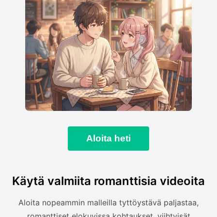
Aloita heti
Käytä valmiita romanttisia videoita
Aloita nopeammin malleilla tyttöystävä paljastaa,
romanttiset elokuvissa kohtaukset, viihtyisät