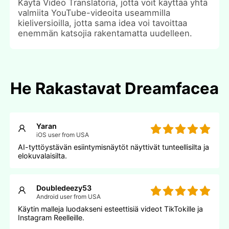
Käytä Video Translatoria, jotta voit käyttää yhtä
valmiita YouTube-videoita useammilla
kieliversioilla, jotta sama idea voi tavoittaa
enemmän katsojia rakentamatta uudelleen.
He Rakastavat Dreamfacea
Yaran
iOS user from USA
AI-tyttöystävän esiintymisnäytöt näyttivät tunteellisilta ja
elokuvalaisilta.
Doubledeezy53
Android user from USA
Käytin malleja luodakseni esteettisiä videot TikTokille ja
Instagram Reelleille.