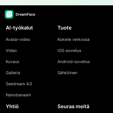
DreamFace
AI-työkalut
Tuote
Avatar-video
Kokeile verkossa
Video
iOS-sovellus
Kuvaus
Android-sovellus
Galleria
Sähköinen
Seedream 4.0
Nanobanaani
Yhtiö
Seuraa meitä