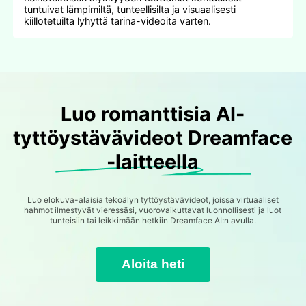
tuntuivat lämpimiltä, tunteellisilta ja visuaalisesti
kiillotetuilta lyhyttä tarina-videoita varten.
Luo romanttisia AI-
tyttöystävävideot Dreamface
-laitteella
Luo elokuva-alaisia tekoälyn tyttöystävävideot, joissa virtuaaliset
hahmot ilmestyvät vieressäsi, vuorovaikuttavat luonnollisesti ja luot
tunteisiin tai leikkimään hetkiin Dreamface AI:n avulla.
Aloita heti