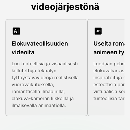
videojärjestönä
Elokuvateollisuuden
Useita romant
videoita
animeen tyyl
Luo tunteellisia ja visuaalisesti
Luodaan pehme
kiillotettuja tekoälyn
elokuvaharrastu
tyttöystävävideoja realistisella
inspiratoituja suh
vuorovaikutuksella,
esteettisiä paris
romanttisella ilmapiirillä,
virtuaalisia seur
elokuva-kameran liikkeillä ja
tunteellisia tarin
ilmaisevalla animaatiolla.