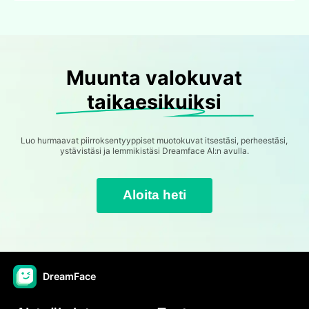
Muunta valokuvat
taikaesikuiksi
Luo hurmaavat piirroksentyyppiset muotokuvat itsestäsi, perheestäsi,
ystävistäsi ja lemmikistäsi Dreamface AI:n avulla.
Aloita heti
DreamFace