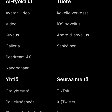
AI-työkalut
Tuote
Avatar-video
Kokeile verkossa
Video
iOS-sovellus
Kuvaus
Android-sovellus
Galleria
Sähköinen
Seedream 4.0
Nanobanaani
Yhtiö
Seuraa meitä
Ota yhteyttä
TikTok
Palvelusäännöt
X (Twitter)