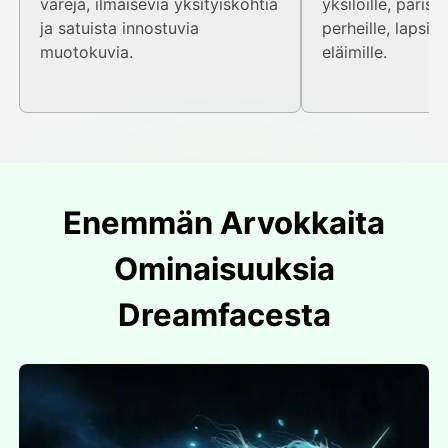
värejä, ilmaisevia yksityiskohtia
yksilöille, parisku
ja satuista innostuvia
perheille, lapsille
muotokuvia.
eläimille.
Enemmän Arvokkaita
Ominaisuuksia
Dreamfacesta