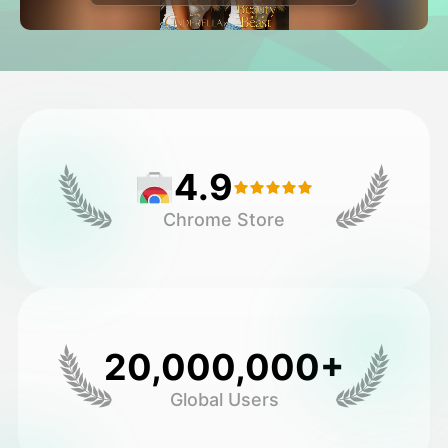
Avatar-video
▼
Video
▼
Kuvaus
▼
4.9
Muut työkalut
▼
Chrome Store
Näytä kaikki mallit
Galleria
20,000,000+
Global Users
Blogi