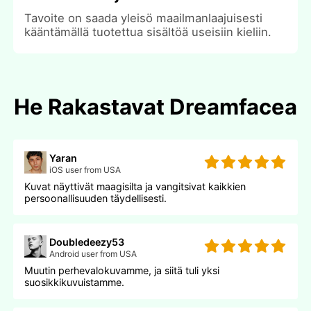
Tavoite on saada yleisö maailmanlaajuisesti
kääntämällä tuotettua sisältöä useisiin kieliin.
He Rakastavat Dreamfacea
Yaran
iOS user from USA
Kuvat näyttivät maagisilta ja vangitsivat kaikkien
persoonallisuuden täydellisesti.
Doubledeezy53
Android user from USA
Muutin perhevalokuvamme, ja siitä tuli yksi
suosikkikuvuistamme.