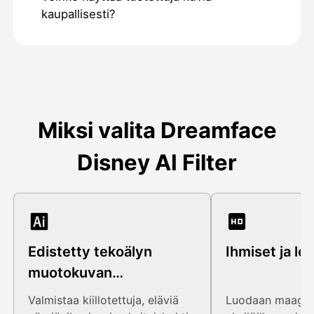
kaupallisesti?
Miksi valita Dreamface
Disney AI Filter
Edistetty tekoälyn
Ihmiset ja le
muotokuvan
tuottaminen
Valmistaa kiillotettuja, eläviä
Luodaan maagis