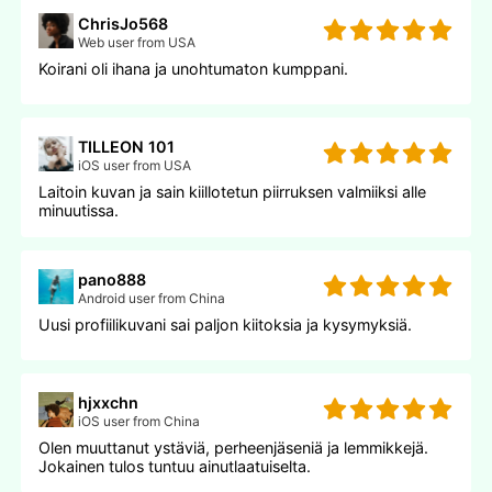
ChrisJo568
Web user from USA
Koirani oli ihana ja unohtumaton kumppani.
TILLEON 101
iOS user from USA
Laitoin kuvan ja sain kiillotetun piirruksen valmiiksi alle
minuutissa.
pano888
Android user from China
Uusi profiilikuvani sai paljon kiitoksia ja kysymyksiä.
hjxxchn
iOS user from China
Olen muuttanut ystäviä, perheenjäseniä ja lemmikkejä.
Jokainen tulos tuntuu ainutlaatuiselta.