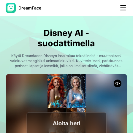
DreamFace
AI-työkalut
Disney AI -
Avatar-video
▼
suodattimella
Video
Käytä Dreamfacen Disneyn inspiroitua tekoälineitä - muuttaaksesi
▼
valokuvat maagisiksi animaatiokuviksi. Kuvittele itsesi, pariskunnat,
perheet, lapset ja lemmikit, joilla on ilmeiset silmät, viehättävät
hymyjä, eläviä värejä ja satuistaista estetiikkaa. Luo sosiaalisen
Kuvaus
▼
median avatareita, ikimuistoisia muistoja ja outoja taideteoksia
sekunnissa käyttämällä kehittynyttä tekoälyä.
Muut työkalut
▼
Näytä kaikki työkalut
Aloita heti
Mallit