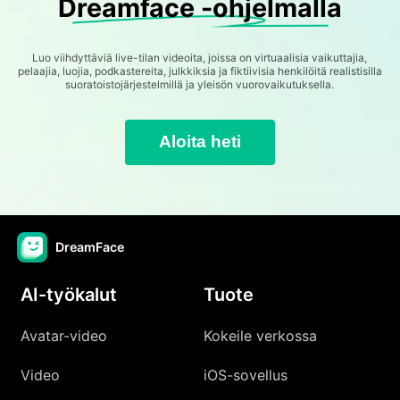
Dreamface -ohjelmalla
Luo viihdyttäviä live-tilan videoita, joissa on virtuaalisia vaikuttajia,
pelaajia, luojia, podkastereita, julkkiksia ja fiktiivisia henkilöitä realistisilla
suoratoistojärjestelmillä ja yleisön vuorovaikutuksella.
Aloita heti
DreamFace
AI-työkalut
Tuote
Avatar-video
Kokeile verkossa
Video
iOS-sovellus