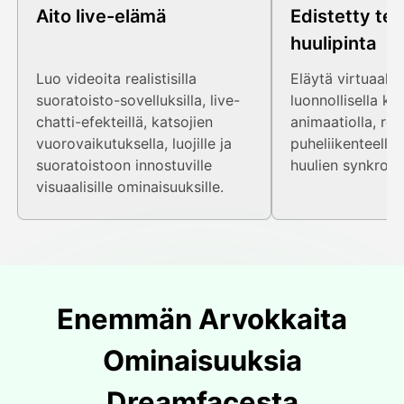
Aito live-elämä
Edistetty te
huulipinta
Luo videoita realistisilla
Eläytä virtuaalis
suoratoisto-sovelluksilla, live-
luonnollisella ka
chatti-efekteillä, katsojien
animaatiolla, real
vuorovaikutuksella, luojille ja
puheliikenteellä 
suoratoistoon innostuville
huulien synkronoi
visuaalisille ominaisuuksille.
Enemmän Arvokkaita
Ominaisuuksia
Dreamfacesta