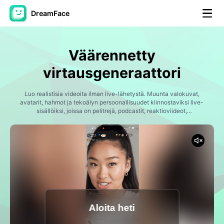
DreamFace
AI-työkalut
Väärennetty
Avatar-video
▼
virtausgeneraattori
Video
Luo realistisia videoita ilman live-lähetystä. Muunta valokuvat,
▼
avatarit, hahmot ja tekoälyn persoonallisuudet kiinnostaviksi live-
sisällöiksi, joissa on pelitrejä, podcastit, reaktioviideot,
ostoslähetykset, influenssivirrat ja viralliset sosiaalisen median
Kuvaus
▼
hetket. Realististen virran asettelujen, live-chatin vaikutusten,
puhumisen animaation ja luojamuotojen avulla Dreamface helpottaa
todellisen virran kaltaisen sisällön tuottamista.
Muut työkalut
▼
Näytä kaikki työkalut
Aloita heti
Mallit