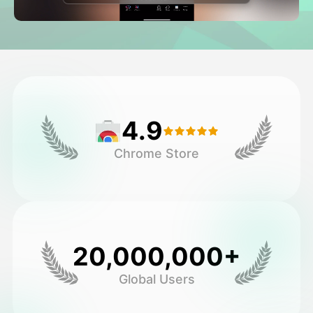
Avatar-video
▼
Video
▼
Kuvaus
▼
4.9
Muut työkalut
▼
Chrome Store
Näytä kaikki mallit
Galleria
20,000,000+
Global Users
Blogi