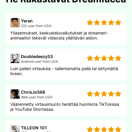
Yaran
iOS user from USA
Yliasennukset, keskusteluvaikutukset ja streameri-
animaatiot tekevät videosta yllättävän aidon.
Doubledeezy53
Android user from USA
Luin pelien virtauksia - tallentamatta peliä tai siirtymättä
liveen.
ChrisJo568
Web user from USA
Väärennetty virtausmuoto herättää huomiota TikTokissa
ja YouTube Shortsissa.
TILLEON 101