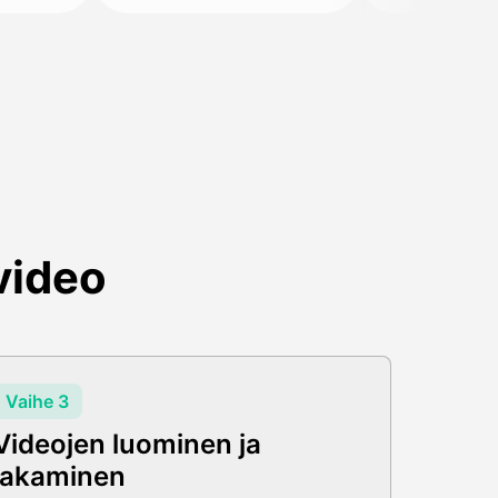
video
Vaihe 3
Videojen luominen ja
jakaminen