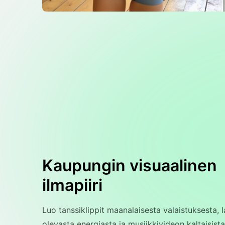
Kaupungin visuaalinen
ilmapiiri
Luo tanssiklippit maanalaisesta valaistuksesta, l
olevasta energiasta ja musiikkivideon kaltaisis