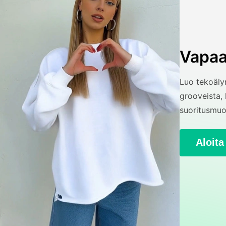
Vapaas
Luo tekoälyn
grooveista, 
suoritusmuo
Aloita