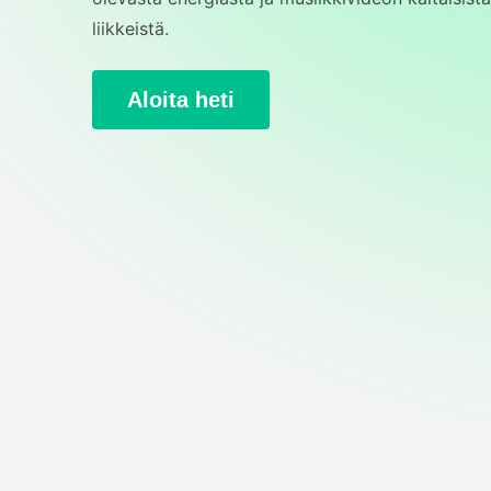
liikkeistä.
Aloita heti