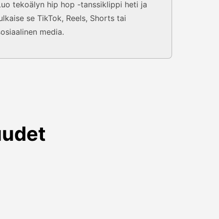
Luo tekoälyn hip hop -tanssiklippi heti ja
julkaise se TikTok, Reels, Shorts tai
sosiaalinen media.
uudet