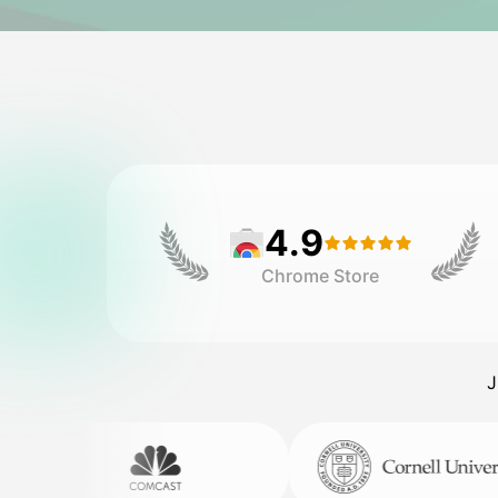
4.9
Chrome Store
J