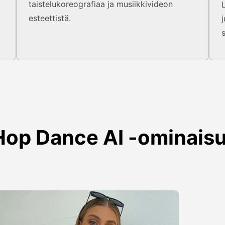
taistelukoreografiaa ja musiikkivideon
esteettistä.
Hop Dance AI -ominais