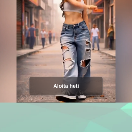
Äänistudio
Hot
Videokääntäjä
Kasvojenvaihto
Video parantaja
Äänemuuttaja
New
Aloita heti