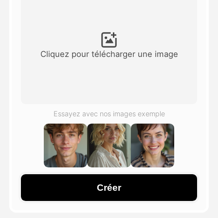
Vidéo d'avatar
▼
AI vidéo
▼
Cliquez pour télécharger une image
Photos d'IA
▼
Autres outils
▼
Essayez avec nos images exemple
Voir tous les modèles
Galerie
Créer
Blog