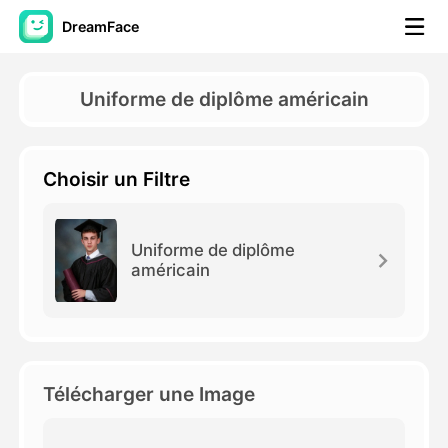
DreamFace
Outils AI
Uniforme de diplôme américain
Vidéo d'avatar
▼
Choisir un Filtre
AI vidéo
▼
Photos d'IA
▼
Uniforme de diplôme
américain
Autres outils
▼
Voir tous les outils
Télécharger une Image
Modèles