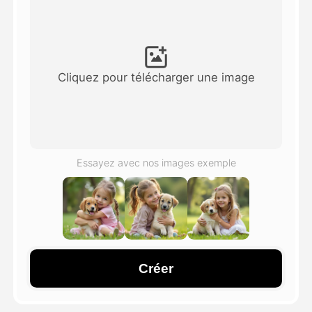
Vidéo d'avatar
▼
AI vidéo
▼
Cliquez pour télécharger une image
Photos d'IA
▼
Autres outils
▼
Essayez avec nos images exemple
Voir tous les modèles
Galerie
Créer
Blog