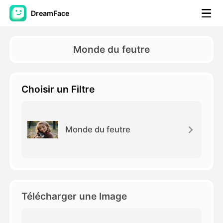
DreamFace
Outils AI
Monde du feutre
Vidéo d'avatar
▼
Choisir un Filtre
AI vidéo
▼
Photos d'IA
▼
Monde du feutre
Autres outils
▼
Voir tous les outils
Télécharger une Image
Modèles