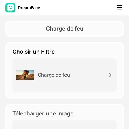
DreamFace
Outils AI
Charge de feu
Vidéo d'avatar
▼
Choisir un Filtre
AI vidéo
▼
Photos d'IA
▼
Charge de feu
Autres outils
▼
Voir tous les outils
Télécharger une Image
Modèles