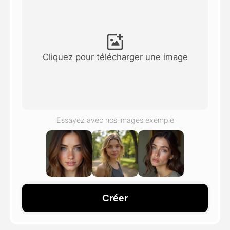
Vidéo d'avatar
▼
AI vidéo
▼
Cliquez pour télécharger une image
Photos d'IA
▼
Autres outils
▼
Essayez avec nos images exemple
Voir tous les modèles
Galerie
Créer
Blog