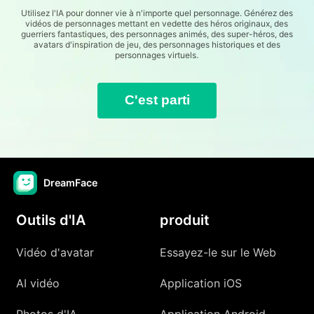
Utilisez l'IA pour donner vie à n'importe quel personnage. Générez des
vidéos de personnages mettant en vedette des héros originaux, des
guerriers fantastiques, des personnages animés, des super-héros, des
avatars d'inspiration de jeu, des personnages historiques et des
personnages virtuels.
C'est parti
DreamFace
Outils d'IA
produit
Vidéo d'avatar
Essayez-le sur le Web
AI vidéo
Application iOS
Photos d'IA
Application Android