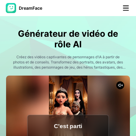
DreamFace
Outils AI
Générateur de vidéo de
Vidéo d'avatar
▼
rôle AI
AI vidéo
Créez des vidéos captivantes de personnages d'IA à partir de
▼
photos et de conseils. Transformez des portraits, des avatars, des
illustrations, des personnages de jeu, des héros fantastiques, des
personnages d'anime, des personnages historiques et des œuvres
Photos d'IA
▼
originales en vidéos dynamiques, avec des actions réalistes, des
actions expressives, une narration cinématographique et un
contenu prêt pour les réseaux sociaux. Dreamface simplifie la
Autres outils
▼
création et l'animation de personnages, adaptée aux créateurs, aux
conteurs, aux spécialistes du marketing et aux fans.
Voir tous les outils
C'est parti
Modèles