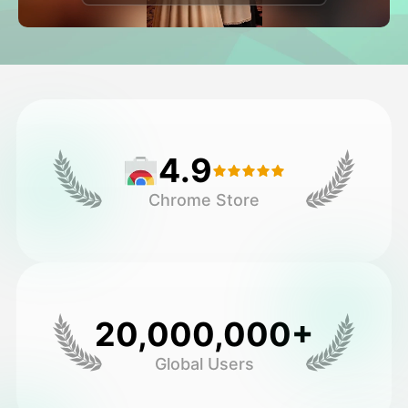
Vidéo d'avatar
▼
AI vidéo
▼
Photos d'IA
▼
4.9
Autres outils
▼
Chrome Store
Voir tous les modèles
Galerie
20,000,000+
Global Users
Blog