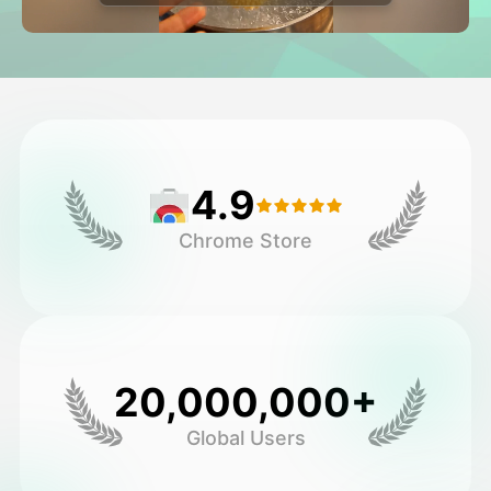
Vidéo d'avatar
▼
AI vidéo
▼
Photos d'IA
▼
4.9
Autres outils
▼
Chrome Store
Voir tous les modèles
Galerie
20,000,000+
Global Users
Blog