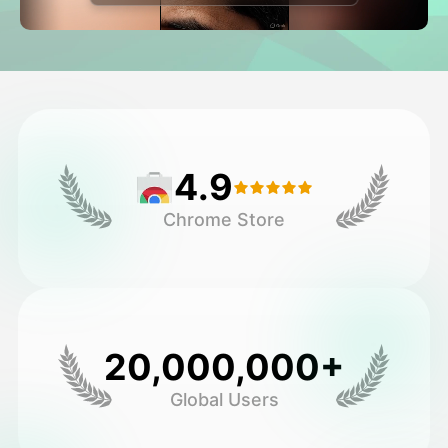
Vidéo d'avatar
▼
AI vidéo
▼
Photos d'IA
▼
4.9
Autres outils
▼
Chrome Store
Voir tous les modèles
Galerie
20,000,000+
Global Users
Blog