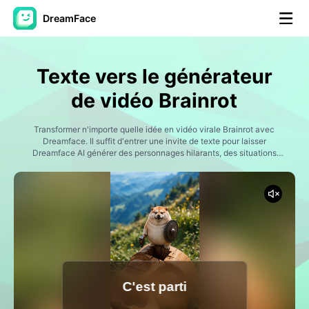
DreamFace
Outils AI
Texte vers le générateur
Vidéo d'avatar
▼
de vidéo Brainrot
AI vidéo
Transformer n'importe quelle idée en vidéo virale Brainrot avec
▼
Dreamface. Il suffit d'entrer une invite de texte pour laisser
Dreamface AI générer des personnages hilarants, des situations
absurdes, des animations chaotiques, des scènes dignes de Mystics
Photos d'IA
▼
et de l'humour de style Internet. Créez des personnages italiens de
Brainrot, des animaux exotiques, des créatures surréalistes, des
mèmes générés par l'IA, des scénarios absurdes, des aventures
Autres outils
▼
chaotiques et du contenu de médias sociaux conçu pour un
divertissement maximal. Idéal pour les créateurs de TikTok,
Instagram Reels, YouTube Shorts et de meme viral.
Voir tous les outils
C'est parti
Modèles