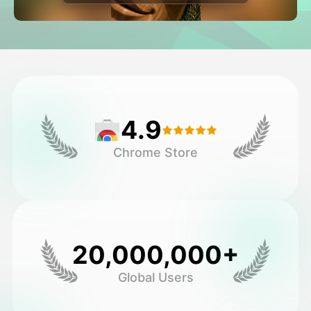
Vidéo d'avatar
▼
AI vidéo
▼
Photos d'IA
▼
4.9
Autres outils
▼
Chrome Store
Voir tous les modèles
Galerie
20,000,000+
Global Users
Blog