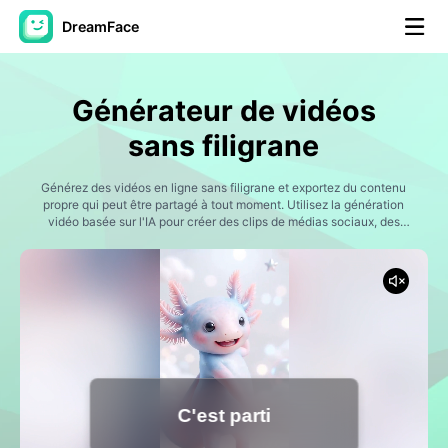
DreamFace
Outils AI
Générateur de vidéos
Vidéo d'avatar
▼
sans filigrane
AI vidéo
Générez des vidéos en ligne sans filigrane et exportez du contenu
▼
propre qui peut être partagé à tout moment. Utilisez la génération
vidéo basée sur l'IA pour créer des clips de médias sociaux, des
vidéos promotionnelles, du contenu de narration, des présentations
Photos d'IA
▼
de produits et des projets créatifs.
Autres outils
▼
Voir tous les outils
C'est parti
Modèles