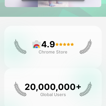
Vidéo d'avatar
▼
AI vidéo
▼
Photos d'IA
▼
4.9
Autres outils
▼
Chrome Store
Voir tous les modèles
Galerie
20,000,000+
Global Users
Blog