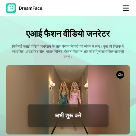
DreamFace
कृत्रिम बुद्धि टूल्स
एआई फैशन वीडियो जनरेटर
अवतार वीडियो
▼
सिनेमाई एआई वीडियो जनरेशन के साथ फैशन विचारों को जीवन में लाएं। कुछ ही क्लिक में
स्टाइलिश आउटफिट रील, मॉडल विज़िट, फैशन विज्ञापन और सौंदर्यपूर्ण सामाजिक सामग्री
एआई वीडियो
बनाएं।
▼
एआई फोटो
▼
अन्य उपकरण
▼
सभी टूल्स देखें
अभी शुरू करें
टेम्पलेट