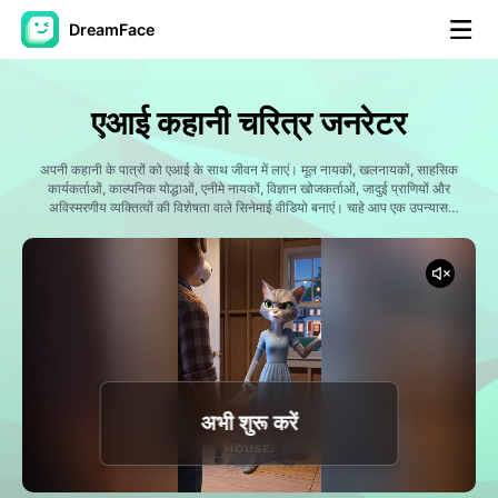
DreamFace
कृत्रिम बुद्धि टूल्स
एआई कहानी चरित्र जनरेटर
अवतार वीडियो
▼
अपनी कहानी के पात्रों को एआई के साथ जीवन में लाएं। मूल नायकों, खलनायकों, साहसिक
कार्यकर्ताओं, काल्पनिक योद्धाओं, एनीमे नायकों, विज्ञान खोजकर्ताओं, जादुई प्राणियों और
एआई वीडियो
अविस्मरणीय व्यक्तित्वों की विशेषता वाले सिनेमाई वीडियो बनाएं। चाहे आप एक उपन्यास
▼
चरित्र, सोशल मीडिया श्रृंखला, गेम नायक, या काल्पनिक ब्रह्मांड का निर्माण कर रहे हों,
ड्रीमफेस विचारों, तस्वीरों और कहानी से भरे आकर्षक चरित्र-संचालित वीडियो में बदल जाता
है।
एआई फोटो
▼
अन्य उपकरण
▼
सभी टूल्स देखें
अभी शुरू करें
टेम्पलेट