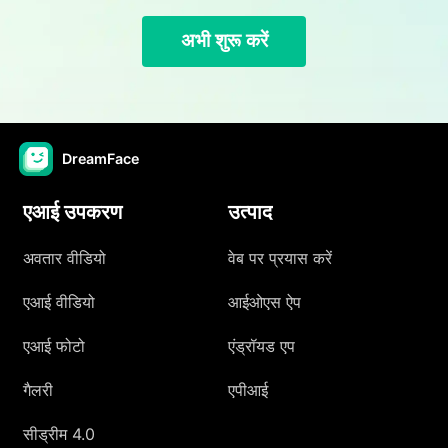
अभी शुरू करें
DreamFace
एआई उपकरण
उत्पाद
अवतार वीडियो
वेब पर प्रयास करें
एआई वीडियो
आईओएस ऐप
एआई फोटो
एंड्रॉयड एप
गैलरी
एपीआई
सीड्रीम 4.0