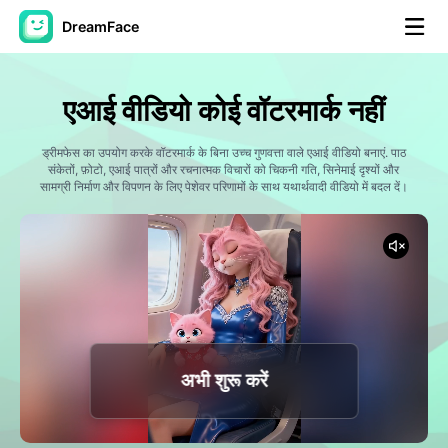
DreamFace
कृत्रिम बुद्धि टूल्स
एआई वीडियो कोई वॉटरमार्क नहीं
अवतार वीडियो
▼
ड्रीमफेस का उपयोग करके वॉटरमार्क के बिना उच्च गुणवत्ता वाले एआई वीडियो बनाएं. पाठ
संकेतों, फ़ोटो, एआई पात्रों और रचनात्मक विचारों को चिकनी गति, सिनेमाई दृश्यों और
एआई वीडियो
सामग्री निर्माण और विपणन के लिए पेशेवर परिणामों के साथ यथार्थवादी वीडियो में बदल दें।
▼
एआई फोटो
▼
अन्य उपकरण
▼
सभी टूल्स देखें
अभी शुरू करें
टेम्पलेट