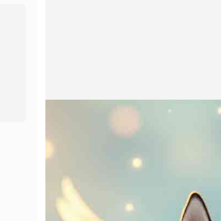
Studio Suara
Hot
Tukar Wajah
New
Terjemahan Video
New
Suara AI
Video Seumur Hidup