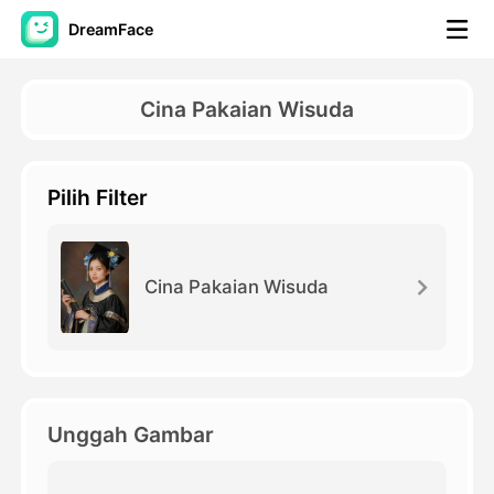
DreamFace
Alat AI
Cina Pakaian Wisuda
Avatar Video
▼
Pilih Filter
Video AI
▼
Foto AI
▼
Cina Pakaian Wisuda
Alat lainnya
▼
Lihat Semua Alat
Unggah Gambar
Template