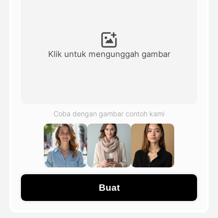
Avatar Video
▼
Video AI
▼
Klik untuk mengunggah gambar
Foto AI
▼
Alat lainnya
▼
Coba dengan gambar contoh kami
Lihat Semua Template
Galeri
Buat
Blog