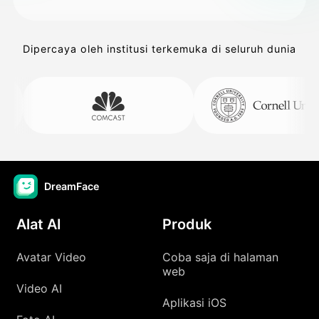
Dipercaya oleh institusi terkemuka di seluruh dunia
DreamFace
Alat AI
Produk
Avatar Video
Coba saja di halaman
web
Video AI
Aplikasi iOS