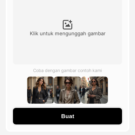
Avatar Video
▼
Video AI
▼
Klik untuk mengunggah gambar
Foto AI
▼
Alat lainnya
▼
Coba dengan gambar contoh kami
Lihat Semua Template
Galeri
Buat
Blog