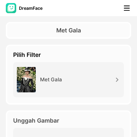
DreamFace
Alat AI
Met Gala
Avatar Video
▼
Pilih Filter
Video AI
▼
Foto AI
▼
Met Gala
Alat lainnya
▼
Lihat Semua Alat
Unggah Gambar
Template