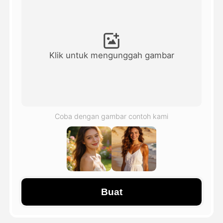
Avatar Video
▼
Video AI
▼
Klik untuk mengunggah gambar
Foto AI
▼
Alat lainnya
▼
Coba dengan gambar contoh kami
Lihat Semua Template
Galeri
Buat
Blog