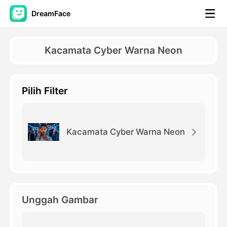
DreamFace
Alat AI
Kacamata Cyber Warna Neon
Avatar Video
▼
Pilih Filter
Video AI
▼
Foto AI
▼
Kacamata Cyber Warna Neon
Alat lainnya
▼
Lihat Semua Alat
Unggah Gambar
Template