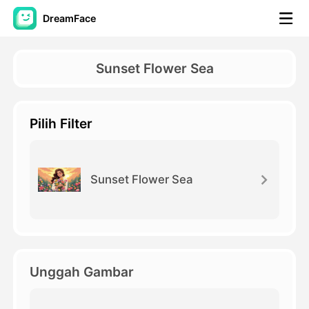
DreamFace
Alat AI
Sunset Flower Sea
Avatar Video
▼
Pilih Filter
Video AI
▼
Foto AI
▼
Sunset Flower Sea
Alat lainnya
▼
Lihat Semua Alat
Unggah Gambar
Template