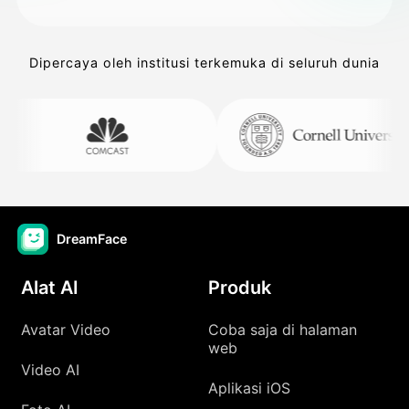
Dipercaya oleh institusi terkemuka di seluruh dunia
DreamFace
Alat AI
Produk
Avatar Video
Coba saja di halaman
web
Video AI
Aplikasi iOS