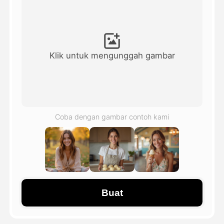
Avatar Video
▼
Video AI
▼
Klik untuk mengunggah gambar
Foto AI
▼
Alat lainnya
▼
Coba dengan gambar contoh kami
Lihat Semua Template
Galeri
Buat
Blog