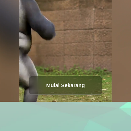
Studio Suara
Hot
Tukar Wajah
New
Terjemahan Video
New
Suara AI
Video Seumur Hidup
Mulai Sekarang