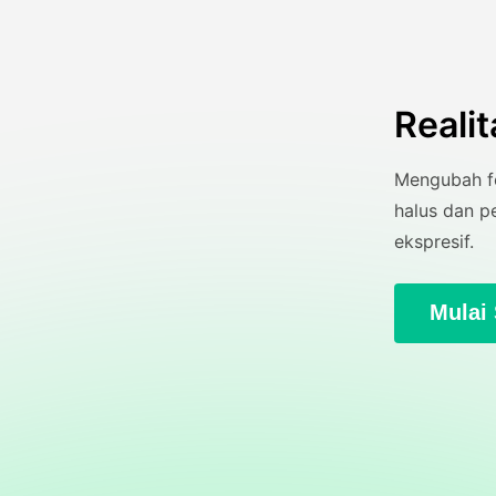
Reali
Mengubah fo
halus dan p
ekspresif.
Mulai