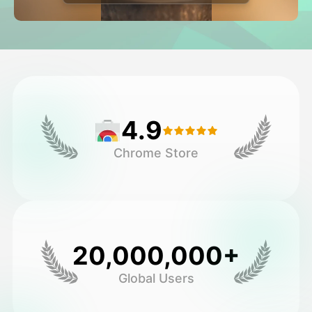
Avatar Video
▼
Video AI
▼
Foto AI
▼
4.9
Alat lainnya
▼
Chrome Store
Lihat Semua Template
Galeri
20,000,000+
Global Users
Blog