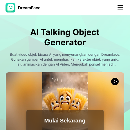
DreamFace
Alat AI
AI Talking Object
Avatar Video
▼
Generator
Video AI
Buat video objek bicara AI yang menyenangkan dengan Dreamface.
▼
Gunakan gambar AI untuk menghasilkan karakter objek yang unik,
lalu animasikan dengan AI Video. Mengubah ponsel menjadi
selebriti internet, cangkir kopi menjadi speaker, laptop menjadi
Foto AI
▼
komedian, jam alarm menjadi ratu drama, atau menciptakan
kepribadian objek yang sepenuhnya orisinal. Tambahkan dialog,
emosi, reaksi, dan bercerita dengan isyarat untuk membuat video
Alat lainnya
▼
media sosial yang menyenangkan dengan sinkronisasi bibir yang
realistis dan animasi ekspresif.
Lihat Semua Alat
Mulai Sekarang
Template