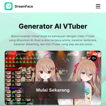
DreamFace
Alat AI
Generator AI VTuber
Avatar Video
▼
Bawa karakter virtual Anda ke kehidupan dengan video VTuber
yang dihasilkan AI. Buat avatar bergaya anime, karakter berbicara,
Video AI
karakter streaming, dan klip VTuber yang siap secara sosial
▼
langsung dari tips dan gambar.
Foto AI
▼
Alat lainnya
▼
Lihat Semua Alat
Mulai Sekarang
Template