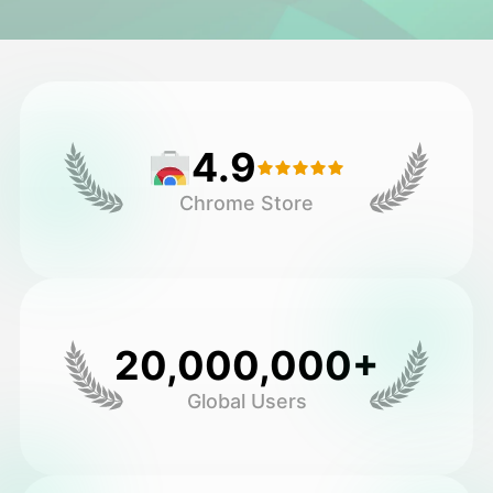
Avatar Video
▼
Video AI
▼
4.9
Foto AI
▼
Chrome Store
Alat lainnya
▼
Lihat Semua Template
20,000,000+
Galeri
Global Users
Blog