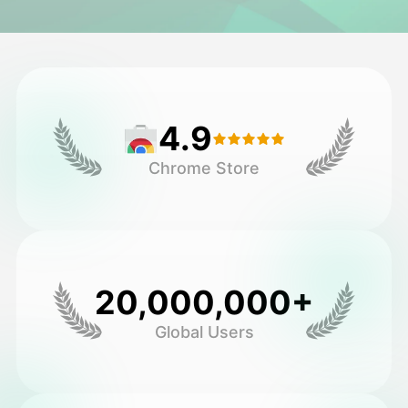
Avatar Video
▼
Video AI
▼
4.9
Foto AI
▼
Chrome Store
Alat lainnya
▼
Lihat Semua Template
20,000,000+
Galeri
Global Users
Blog