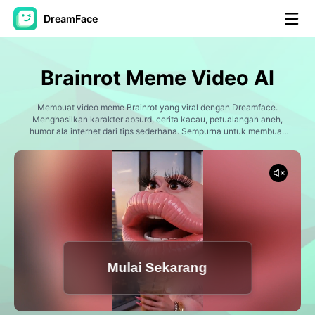
DreamFace
Alat AI
Brainrot Meme Video AI
Avatar Video
▼
Membuat video meme Brainrot yang viral dengan Dreamface.
Menghasilkan karakter absurd, cerita kacau, petualangan aneh,
Video AI
humor ala internet dari tips sederhana. Sempurna untuk membuat
▼
konten TikTok, Instagram Reels, YouTube Shorts, dan meme yang
menarik.
Foto AI
▼
Alat lainnya
▼
Lihat Semua Alat
Mulai Sekarang
Template