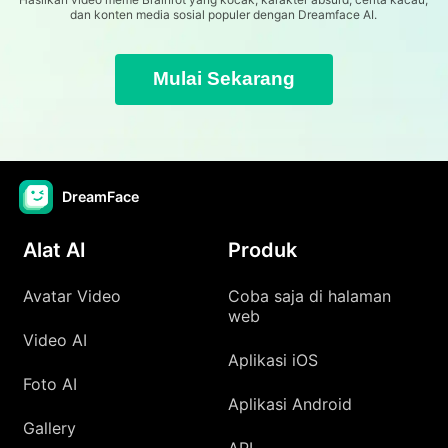
dan konten media sosial populer dengan Dreamface AI.
Mulai Sekarang
DreamFace
Alat AI
Produk
Avatar Video
Coba saja di halaman
web
Video AI
Aplikasi iOS
Foto AI
Aplikasi Android
Gallery
API