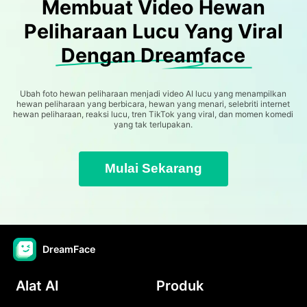
Membuat Video Hewan
Peliharaan Lucu Yang Viral
Dengan Dreamface
Ubah foto hewan peliharaan menjadi video AI lucu yang menampilkan
hewan peliharaan yang berbicara, hewan yang menari, selebriti internet
hewan peliharaan, reaksi lucu, tren TikTok yang viral, dan momen komedi
yang tak terlupakan.
Mulai Sekarang
DreamFace
Alat AI
Produk