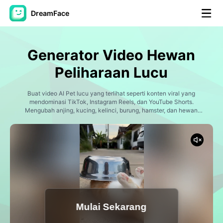
DreamFace
Alat AI
Generator Video Hewan
Avatar Video
▼
Peliharaan Lucu
Video AI
Buat video AI Pet lucu yang terlihat seperti konten viral yang
▼
mendominasi TikTok, Instagram Reels, dan YouTube Shorts.
Mengubah anjing, kucing, kelinci, burung, hamster, dan hewan
peliharaan lainnya menjadi selebriti internet yang berbicara, bintang
Foto AI
▼
menari, pembawa acara podcast, model mode, koki, pekerja
kantoran, pahlawan super, dan karakter kocak yang tak terhitung
jumlahnya. Dreamface menggabungkan pembuatan video AI
Alat lainnya
▼
canggih, animasi hewan peliharaan, dan teknologi sinkronisasi bibir
untuk menjadikan hewan peliharaan bintang konten media sosial
yang menghibur.
Lihat Semua Alat
Mulai Sekarang
Template