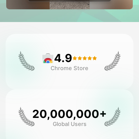
Avatar Video
▼
Video AI
▼
Foto AI
▼
4.9
Alat lainnya
▼
Chrome Store
Lihat Semua Template
Galeri
20,000,000+
Global Users
Blog