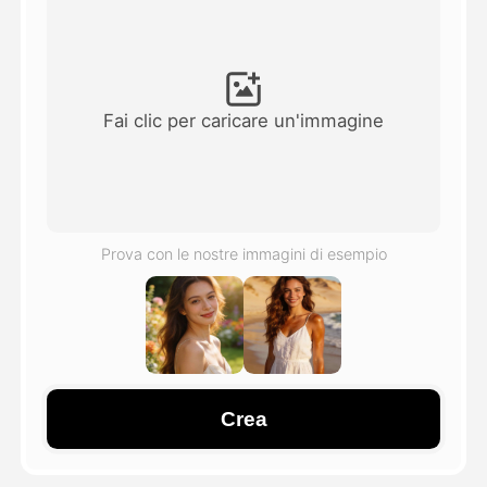
Video di Avatar
▼
Video di AI
▼
Fai clic per caricare un'immagine
Foto
▼
Altri strumenti
▼
Prova con le nostre immagini di esempio
Vedi tutti i modelli
Galleria
Crea
Blog