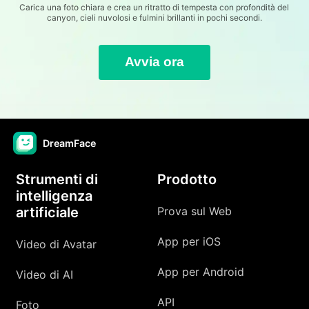
Carica una foto chiara e crea un ritratto di tempesta con profondità del
canyon, cieli nuvolosi e fulmini brillanti in pochi secondi.
Avvia ora
DreamFace
Strumenti di
Prodotto
intelligenza
artificiale
Prova sul Web
App per iOS
Video di Avatar
App per Android
Video di AI
API
Foto