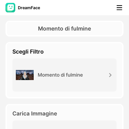
DreamFace
Strumenti AI
Momento di fulmine
Video di Avatar
▼
Scegli Filtro
Video di AI
▼
Foto
▼
Momento di fulmine
Altri strumenti
▼
Vedi tutti gli strumenti
Carica Immagine
Modelli