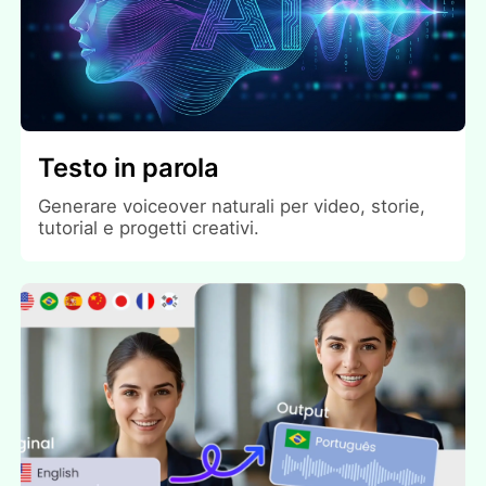
Testo in parola
Generare voiceover naturali per video, storie,
tutorial e progetti creativi.