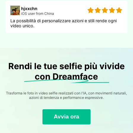
hjxxchn
iOS user from China
La possibilità di personalizzare azioni e stili rende ogni
video unico.
Rendi le tue selfie più vivide
con Dreamface
Trasforma le foto in video selfie realizzati con l'IA, con movimenti naturali,
azioni di tendenza e performance espressive.
Avvia ora