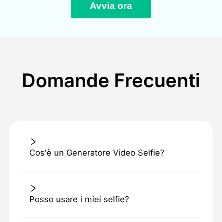
Avvia ora
Domande Frecuenti
Cos'è un Generatore Video Selfie?
Posso usare i miei selfie?