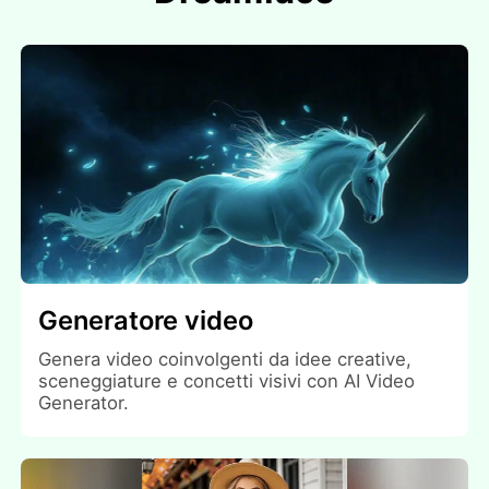
Generatore video
Genera video coinvolgenti da idee creative,
sceneggiature e concetti visivi con AI Video
Generator.