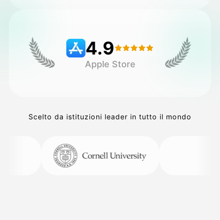
Prezzi
4.9
Apple Store
API
Scelto da istituzioni leader in tutto il mondo