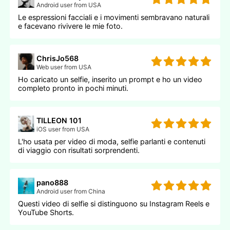
Android user from USA
Le espressioni facciali e i movimenti sembravano naturali
e facevano rivivere le mie foto.
ChrisJo568
Web user from USA
Ho caricato un selfie, inserito un prompt e ho un video
completo pronto in pochi minuti.
TILLEON 101
iOS user from USA
L'ho usata per video di moda, selfie parlanti e contenuti
di viaggio con risultati sorprendenti.
pano888
Android user from China
Questi video di selfie si distinguono su Instagram Reels e
YouTube Shorts.