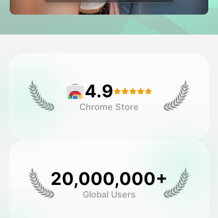
Video di Avatar
▼
Video di AI
▼
Foto
▼
4.9
Altri strumenti
▼
Chrome Store
Vedi tutti i modelli
Galleria
20,000,000+
Global Users
Blog