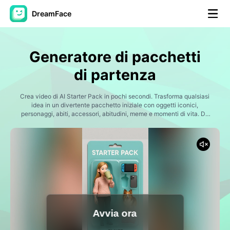
DreamFace
Strumenti AI
Generatore di pacchetti
Video di Avatar
▼
di partenza
Video di AI
Crea video di AI Starter Pack in pochi secondi. Trasforma qualsiasi
▼
idea in un divertente pacchetto iniziale con oggetti iconici,
personaggi, abiti, accessori, abitudini, meme e momenti di vita. Da
'Gym Bro Starter Pack' e 'Anime Fan Starter Pack' a tendenze virali
Foto
▼
personalizzate, Dreamface ti aiuta a generare video di intelligenza
artificiale perfetti per TikTok, Instagram Reels, YouTube Shorts e
social media.
Altri strumenti
▼
Vedi tutti gli strumenti
Avvia ora
Modelli