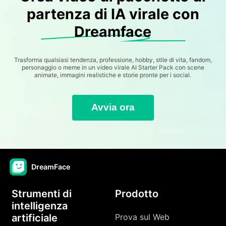
partenza di IA virale con
Dreamface
Trasforma qualsiasi tendenza, professione, hobby, stile di vita, fandom,
personaggio o meme in un video virale AI Starter Pack con scene
animate, immagini realistiche e storie pronte per i social.
Avvia ora
DreamFace
Strumenti di
Prodotto
intelligenza
artificiale
Prova sul Web