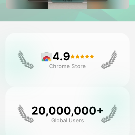
Video di Avatar
▼
Video di AI
▼
Foto
▼
4.9
Altri strumenti
▼
Chrome Store
Vedi tutti i modelli
Galleria
20,000,000+
Global Users
Blog