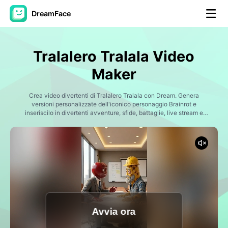
DreamFace
Strumenti AI
Tralalero Tralala Video
Video di Avatar
▼
Maker
Video di AI
Crea video divertenti di Tralalero Tralala con Dream. Genera
▼
versioni personalizzate dell'iconico personaggio Brainrot e
inseriscilo in divertenti avventure, sfide, battaglie, live stream e
scenari di social media virali per TikTok e YouTube Shorts.
Foto
▼
Altri strumenti
▼
Vedi tutti gli strumenti
Avvia ora
Modelli