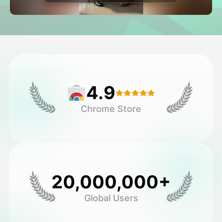
Video di Avatar
▼
Video di AI
▼
Foto
▼
4.9
Altri strumenti
▼
Chrome Store
Vedi tutti i modelli
Galleria
20,000,000+
Global Users
Blog