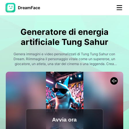
DreamFace
Strumenti AI
Generatore di energia
Video di Avatar
▼
artificiale Tung Sahur
Video di AI
Genera immagini e video personalizzati di Tung Tung Sahur con
▼
Dream. Riimmagina il personaggio virale come un supereroe, un
giocatore, un atleta, una star del cinema o una leggenda. Crea
scene divertenti, crossover inaspettati e contenuti condivisi sui
Foto
▼
social media in pochi secondi.
Altri strumenti
▼
Vedi tutti gli strumenti
Avvia ora
Modelli