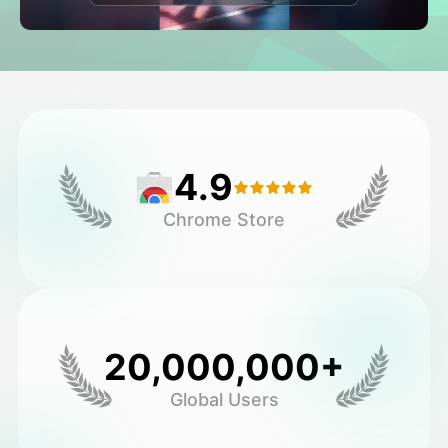
Video di Avatar
▼
Video di AI
▼
Foto
▼
4.9
Altri strumenti
▼
Chrome Store
Vedi tutti i modelli
Galleria
20,000,000+
Global Users
Blog