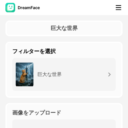
DreamFace
AIツール
巨大な世界
アバター動画
▼
フィルターを選択
製品ニュース製品案内会社案内
▼
人工知能の写真
▼
巨大な世界
その他のツール
▼
すべてのツールを見る
画像をアップロード
テンプレート