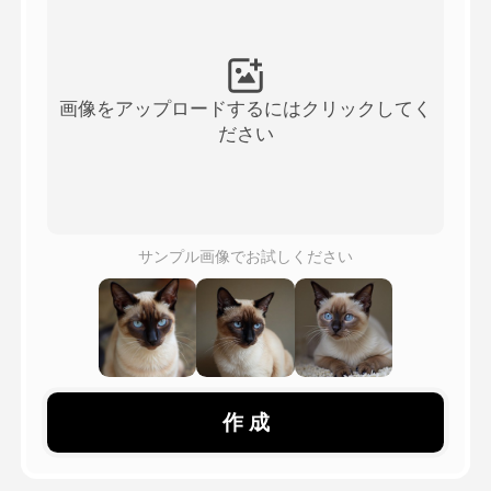
アバター動画
▼
製品ニュース製品案内会社案内
▼
画像をアップロードするにはクリックしてく
ださい
人工知能の写真
▼
その他のツール
▼
サンプル画像でお試しください
すべてのテンプレートを見る
ギャラリー
作 成
ブログ