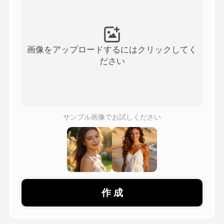
アバター動画
▼
製品ニュース製品案内会社案内
▼
画像をアップロードするにはクリックしてく
ださい
人工知能の写真
▼
その他のツール
▼
サンプル画像でお試しください
すべてのテンプレートを見る
ギャラリー
作 成
ブログ