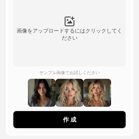
アバター動画
▼
製品ニュース製品案内会社案内
▼
画像をアップロードするにはクリックしてく
ださい
人工知能の写真
▼
その他のツール
▼
サンプル画像でお試しください
すべてのテンプレートを見る
ギャラリー
作 成
ブログ