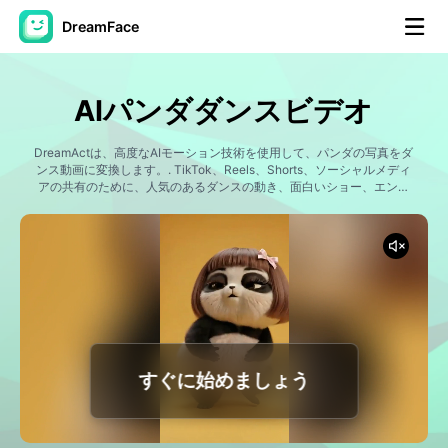
DreamFace
AIツール
AIパンダダンスビデオ
アバター動画
▼
DreamActは、高度なAIモーション技術を使用して、パンダの写真をダ
ンス動画に変換します。. TikTok、Reels、Shorts、ソーシャルメディ
製品ニュース製品案内会社案内
アの共有のために、人気のあるダンスの動き、面白いショー、エンタ
▼
ーテイメントの振り付け、ミームスタイルのコンテンツを備えたかわ
いいパンダのダンスクリップを作成します。.
人工知能の写真
▼
その他のツール
▼
すべてのツールを見る
すぐに始めましょう
テンプレート