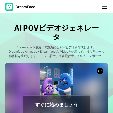
DreamFace
AIツール
AI POVビデオジェネレー
アバター動画
▼
タ
製品ニュース製品案内会社案内
Dreamfaceを使用して魅力的なPOVビデオを作成します。.
▼
Dreamface AI ImageとDreamface AI Videoを使用して、没入型の一人
称体験を生成します。. 中世の騎士、宇宙飛行士、有名人、スポーツ選
手、学生、海賊、探検家、スーパーヒーロー、歴史上の人物、または
人工知能の写真
▼
想像できるキャラクターになりましょう。. 現実的な一人称のストーリ
ービデオ、冒険、シミュレーション、歴史的エンターテイメント、フ
ァンタジーツアー、映画の視覚効果とダイナミックな動きを備えたバ
その他のツール
▼
イラルソーシャルメディアコンテンツを作成します。.
すべてのツールを見る
すぐに始めましょう
テンプレート