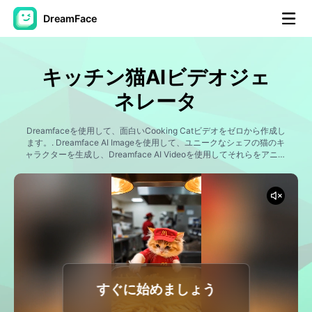
DreamFace
AIツール
キッチン猫AIビデオジェ
アバター動画
▼
ネレータ
製品ニュース製品案内会社案内
Dreamfaceを使用して、面白いCooking Catビデオをゼロから作成し
▼
ます。. Dreamface AI Imageを使用して、ユニークなシェフの猫のキ
ャラクターを生成し、Dreamface AI Videoを使用してそれらをアニメ
ーション化します。. 猫をシェフ、パン屋、寿司職人、バーベキュー職
人工知能の写真
▼
人、露天商、レストラン経営者、料理評論家、料理インフルエンサー
に変身させる。. リアルなアニメーション、表現力豊かなショー、魅力
的なストーリーで、レシピビデオ、キッチンコメディ、フードチャレ
その他のツール
▼
ンジ、レストランのコント、豪華な食事体験、バイラルクッキングの
コンテンツを作成します。.
すべてのツールを見る
すぐに始めましょう
テンプレート