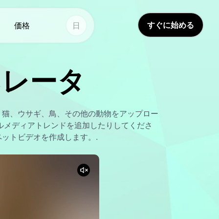
すぐに始める
価格
日
人工知能の写真
その他のツール
ネレータ
AI誕生日画像
ボイススタジオ
t
Hot
Hot
AIウェディングフォト
顔交換
New
、猫、ウサギ、鳥、その他の動物をアップロー
AI ID写真生成器
ビデオ翻訳者
New
ルメディアトレンドを追加したりしてくださ
かなペットビデオを作成します。.
透かし除去ツール
AIサウンド
New
古い写真の修復
生涯ビデオ