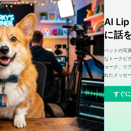
AI L
に話
ペットの写
なトークビデ
ョーク、リ
れたメッセー
すぐに