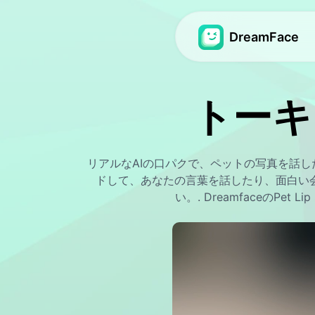
DreamFace
アバター動画
アバター動画
トーキ
ビデオリップシンク
アバタービデオ
Hot
写真の唇の同期
22 アバタービデオ
New
リアルなAIの口パクで、ペットの写真を話
ペットの唇の同期
ペット動画
Hot
ドして、あなたの言葉を話したり、面白い
い。. DreamfaceのP
夢のアバター2. 0
AIベビーポッドキャ
Ne
夢のアバター3. 0
モーションフォロー