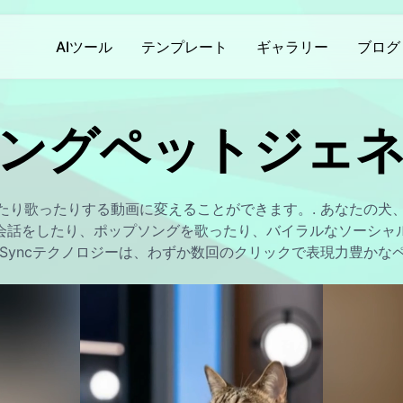
AIツール
テンプレート
ギャラリー
ブログ
製品ニュース製品案内会社案内
製品ニュース製品案内会社案内
人工知能の写真
ングペットジェ
ロ
AIビデオジェネレータ
アイキス
画像へのテキスト
Hot
Hot
Hot
Ho
ジェネレーター
画像から動画へ
AIハグ
AIフィルター
New
Hot
New
したり歌ったりする動画に変えることができます。. あなたの犬
テキストから動画へ
復活AI
背景除去剤
New
会話をしたり、ポップソングを歌ったり、バイラルなソーシャ
et Lip Syncテクノロジーは、わずか数回のクリックで表現力豊
スト
ビデオエンハンス
体を揺らす
フォトブースター
w
New
透かし除去
ドリーム金魚
AI画像検出器
New
New
その他のツール