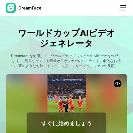
DreamFace
AIツール
ワールドカップAIビデオ
アバター動画
▼
ジェネレータ
製品ニュース製品案内会社案内
Dreamfaceを使用して、ワールドカップスタイルのAIビデオを作成し
▼
ます。. 簡単なヒントや画像からサッカーのハイライト、劇的なお祝
い、夢のような対決、トレーニングモンタージュ、ファンの反応、映
画のサッカーストーリーを生成します。. TikTok、Instagram Reels、
人工知能の写真
▼
YouTube Shorts、スポーツコミュニティのための魅力的なコンテンツ
を作成するために、あなた自身、友人、AIキャラクター、または架空
のチームをサッカースターに変えてください。.
その他のツール
▼
すべてのツールを見る
すぐに始めましょう
テンプレート